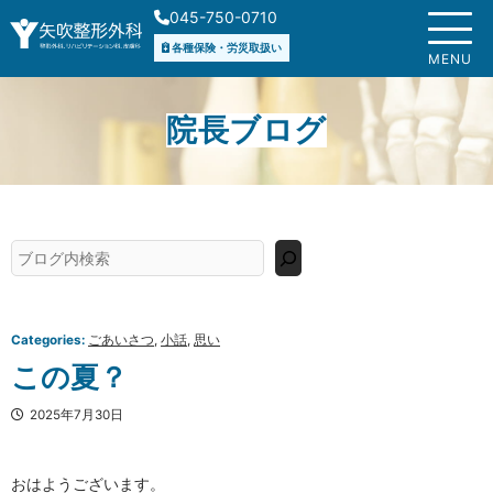
内
045-750-0710
容
各種保険・労災取扱い
を
MENU
ス
キ
院長ブログ
ッ
プ
検
索
Categories:
ごあいさつ
, 
小話
, 
思い
この夏？
2025年7月30日
おはようございます。