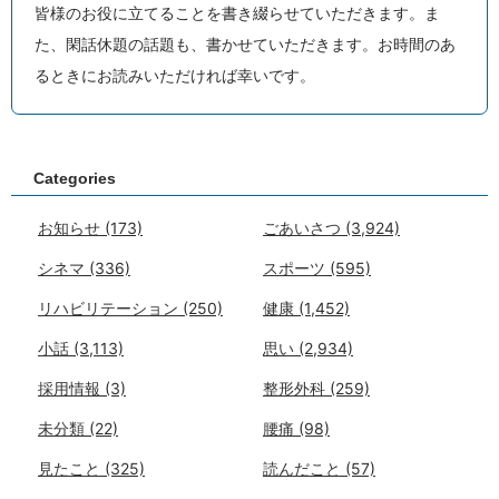
皆様のお役に立てることを書き綴らせていただきます。ま
た、閑話休題の話題も、書かせていただきます。お時間のあ
るときにお読みいただければ幸いです。
Categories
お知らせ
(173)
ごあいさつ
(3,924)
シネマ
(336)
スポーツ
(595)
リハビリテーション
(250)
健康
(1,452)
小話
(3,113)
思い
(2,934)
採用情報
(3)
整形外科
(259)
未分類
(22)
腰痛
(98)
見たこと
(325)
読んだこと
(57)