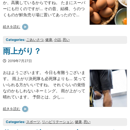
か、高騰しているからですね。 たまにスーパ
ーにも行くのですが… その昔、結構、うのつ
くものが鮮魚売り場に置いてあったので…
続きを読む
Categories:
ごあいさつ
, 
健康
, 
小話
, 
思い
雨上がり？
2019年7月27日
おはようございます。 今日も有難うございま
す。 雨上がり決死隊も必死隊よりも… 笑って
いられる方がいいですね。 それぐらいの覚悟
なのかもしれないネーミング。 雨が上がって
晴れています。 予防とは、少し…
続きを読む
Categories:
スポーツ
, 
リハビリテーション
, 
健康
, 
思い