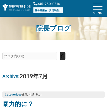
内
045-750-0710
容
各種保険・労災取扱い
を
MENU
ス
キ
院長ブログ
ッ
プ
検
索
2019年7月
Archive:
Categories:
健康
, 
小話
, 
思い
暴力的に？