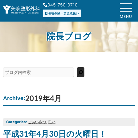
内
045-750-0710
容
各種保険・労災取扱い
を
MENU
ス
キ
院長ブログ
ッ
プ
検
索
2019年4月
Archive:
Categories:
ごあいさつ
, 
思い
平成31年4月30日の火曜日！