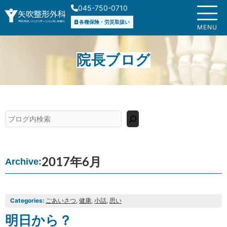
内
045-750-0710
容
各種保険・労災取扱い
を
MENU
ス
キ
院長ブログ
ッ
プ
検
索
2017年6月
Archive:
Categories:
ごあいさつ
, 
健康
, 
小話
, 
思い
明日から？