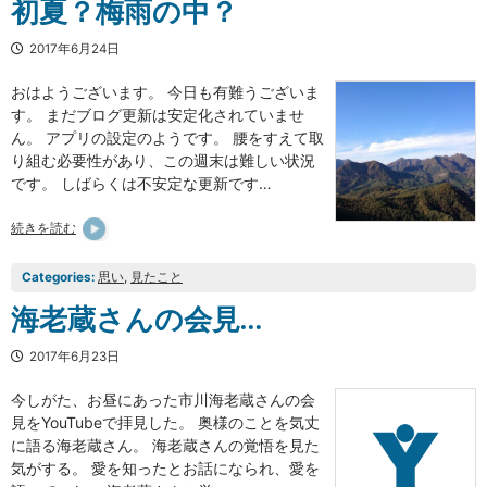
初夏？梅雨の中？
2017年6月24日
おはようございます。 今日も有難うございま
す。 まだブログ更新は安定化されていませ
ん。 アプリの設定のようです。 腰をすえて取
り組む必要性があり、この週末は難しい状況
です。 しばらくは不安定な更新です…
続きを読む
Categories:
思い
, 
見たこと
海老蔵さんの会見…
2017年6月23日
今しがた、お昼にあった市川海老蔵さんの会
見をYouTubeで拝見した。 奥様のことを気丈
に語る海老蔵さん。 海老蔵さんの覚悟を見た
気がする。 愛を知ったとお話になられ、愛を