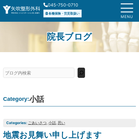
内
045-750-0710
容
各種保険・労災取扱い
を
MENU
ス
キ
院長ブログ
ッ
プ
検
索
小話
Category:
Categories:
ごあいさつ
, 
小話
, 
思い
地震お見舞い申し上げます