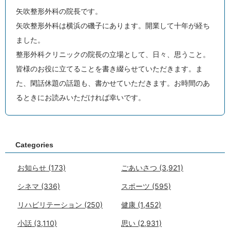
矢吹整形外科の院長です。
矢吹整形外科は横浜の磯子にあります。開業して十年が経ち
ました。
整形外科クリニックの院長の立場として、日々、思うこと。
皆様のお役に立てることを書き綴らせていただきます。ま
た、閑話休題の話題も、書かせていただきます。お時間のあ
るときにお読みいただければ幸いです。
Categories
お知らせ
(173)
ごあいさつ
(3,921)
シネマ
(336)
スポーツ
(595)
リハビリテーション
(250)
健康
(1,452)
小話
(3,110)
思い
(2,931)