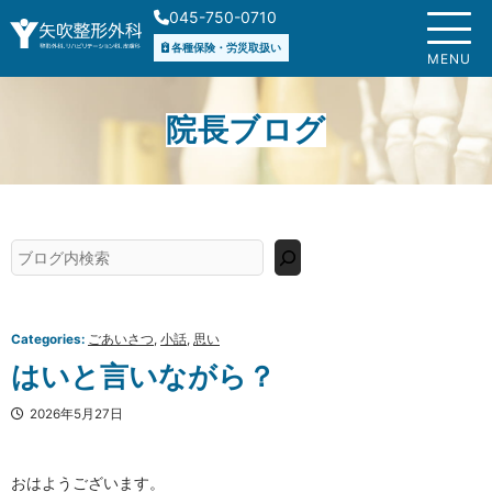
内
045-750-0710
容
各種保険・労災取扱い
を
MENU
ス
キ
院長ブログ
ッ
プ
検
索
Categories:
ごあいさつ
, 
小話
, 
思い
はいと言いながら？
2026年5月27日
おはようございます。