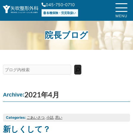
内
045-750-0710
容
各種保険・労災取扱い
を
MENU
ス
キ
院長ブログ
ッ
プ
検
索
2021年4月
Archive:
Categories:
ごあいさつ
, 
小話
, 
思い
新しくして？