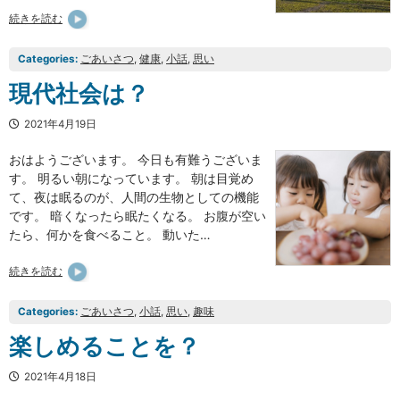
続きを読む
Categories:
ごあいさつ
, 
健康
, 
小話
, 
思い
現代社会は？
2021年4月19日
おはようございます。 今日も有難うございま
す。 明るい朝になっています。 朝は目覚め
て、夜は眠るのが、人間の生物としての機能
です。 暗くなったら眠たくなる。 お腹が空い
たら、何かを食べること。 動いた…
続きを読む
Categories:
ごあいさつ
, 
小話
, 
思い
, 
趣味
楽しめることを？
2021年4月18日