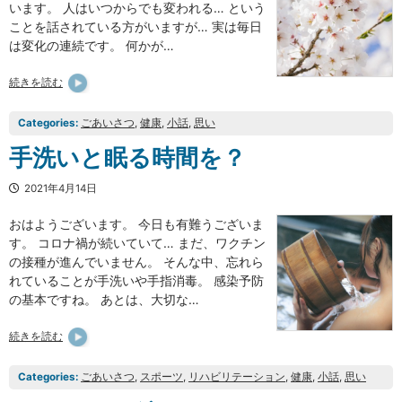
います。 人はいつからでも変われる… という
ことを話されている方がいますが… 実は毎日
は変化の連続です。 何かが…
続きを読む
Categories:
ごあいさつ
, 
健康
, 
小話
, 
思い
手洗いと眠る時間を？
2021年4月14日
おはようございます。 今日も有難うございま
す。 コロナ禍が続いていて… まだ、ワクチン
の接種が進んでいません。 そんな中、忘れら
れていることが手洗いや手指消毒。 感染予防
の基本ですね。 あとは、大切な…
続きを読む
Categories:
ごあいさつ
, 
スポーツ
, 
リハビリテーション
, 
健康
, 
小話
, 
思い