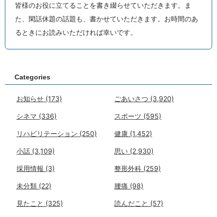
皆様のお役に立てることを書き綴らせていただきます。ま
た、閑話休題の話題も、書かせていただきます。お時間のあ
るときにお読みいただければ幸いです。
Categories
お知らせ
(173)
ごあいさつ
(3,920)
シネマ
(336)
スポーツ
(595)
リハビリテーション
(250)
健康
(1,452)
小話
(3,109)
思い
(2,930)
採用情報
(3)
整形外科
(259)
未分類
(22)
腰痛
(98)
見たこと
(325)
読んだこと
(57)