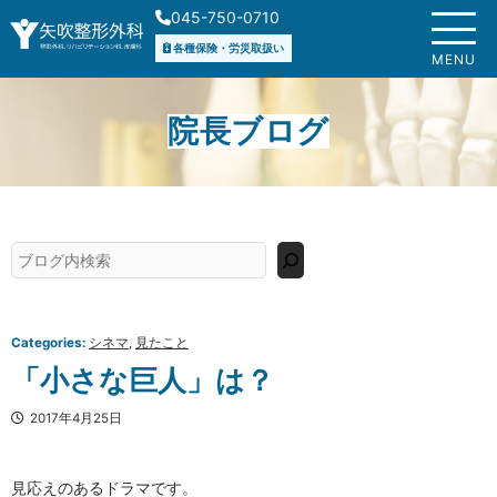
内
045-750-0710
容
各種保険・労災取扱い
を
MENU
ス
キ
院長ブログ
ッ
プ
検
索
Categories:
シネマ
, 
見たこと
「小さな巨人」は？
2017年4月25日
見応えのあるドラマです。