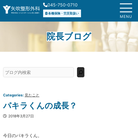
内
045-750-0710
容
各種保険・労災取扱い
を
MENU
ス
キ
院長ブログ
ッ
プ
検
索
Categories:
見たこと
パキラくんの成長？
2018年3月27日
今日のパキラくん。