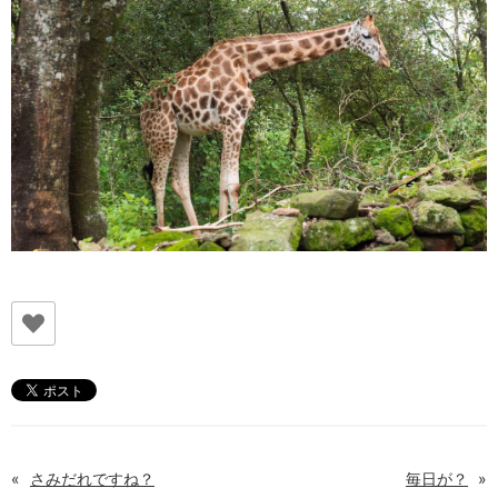
«
さみだれですね？
毎日が？
»