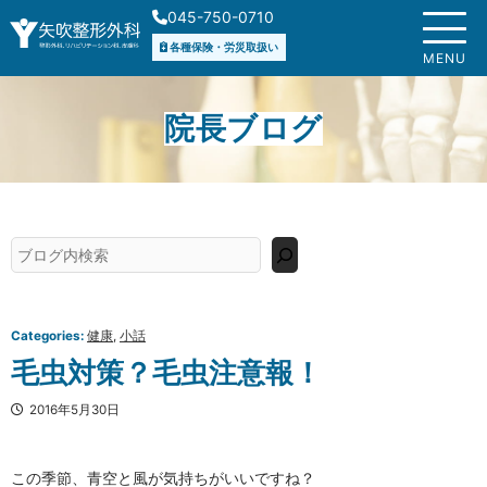
内
045-750-0710
容
各種保険・労災取扱い
を
MENU
ス
キ
院長ブログ
ッ
プ
検
索
Categories:
健康
, 
小話
毛虫対策？毛虫注意報！
2016年5月30日
この季節、青空と風が気持ちがいいですね？