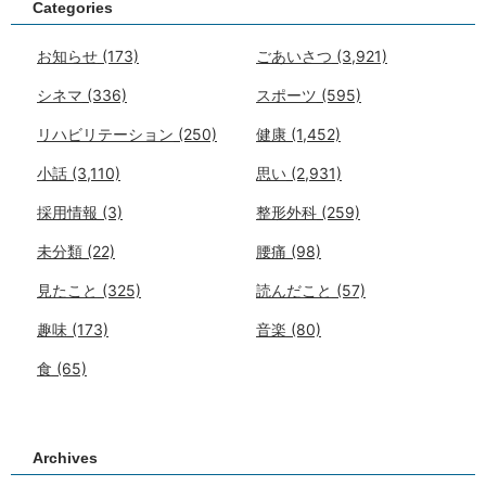
Categories
お知らせ
(173)
ごあいさつ
(3,921)
シネマ
(336)
スポーツ
(595)
リハビリテーション
(250)
健康
(1,452)
小話
(3,110)
思い
(2,931)
採用情報
(3)
整形外科
(259)
未分類
(22)
腰痛
(98)
見たこと
(325)
読んだこと
(57)
趣味
(173)
音楽
(80)
食
(65)
Archives