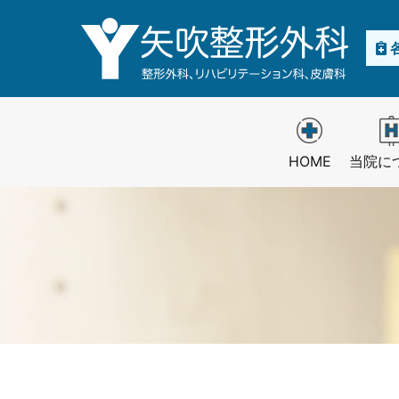
内
容
を
ス
キ
ッ
プ
HOME
当院に