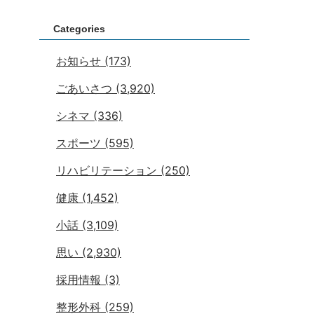
Categories
お知らせ
(173)
ごあいさつ
(3,920)
シネマ
(336)
スポーツ
(595)
リハビリテーション
(250)
健康
(1,452)
小話
(3,109)
思い
(2,930)
採用情報
(3)
整形外科
(259)