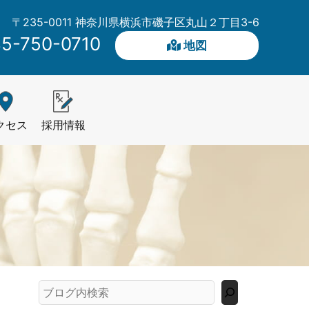
〒235-0011 神奈川県横浜市磯子区丸山２丁目3-6
5-750-0710
地図
クセス
採用情報
検
索