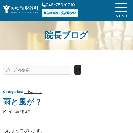
内
045-750-0710
容
各種保険・労災取扱い
を
MENU
ス
キ
院長ブログ
ッ
プ
検
索
Categories:
ごあいさつ
雨と風が？
2016年5月4日
おはようございます。