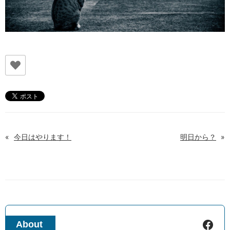
«
今日はやります！
明日から？
»
Facebook
About