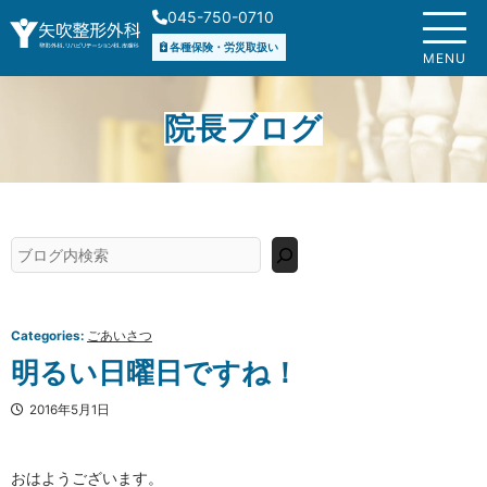
内
045-750-0710
容
各種保険・労災取扱い
を
MENU
ス
キ
院長ブログ
ッ
プ
検
索
Categories:
ごあいさつ
明るい日曜日ですね！
2016年5月1日
おはようございます。