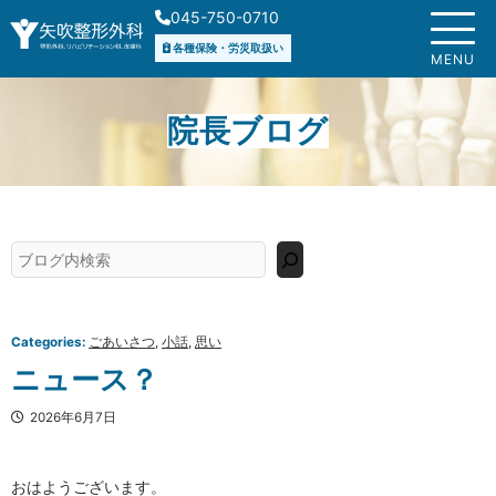
内
045-750-0710
容
各種保険・労災取扱い
を
MENU
ス
キ
院長ブログ
ッ
プ
検
索
Categories:
ごあいさつ
, 
小話
, 
思い
ニュース？
2026年6月7日
おはようございます。