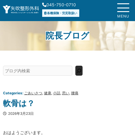
内
045-750-0710
容
各種保険・労災取扱い
を
MENU
ス
キ
院長ブログ
ッ
プ
検
索
Categories:
ごあいさつ
, 
健康
, 
小話
, 
思い
, 
腰痛
軟骨は？
2026年3月23日
おはようございます。