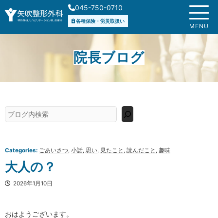
内
045-750-0710
容
各種保険・労災取扱い
を
MENU
ス
キ
院長ブログ
ッ
プ
検
索
Categories:
ごあいさつ
, 
小話
, 
思い
, 
見たこと
, 
読んだこと
, 
趣味
大人の？
2026年1月10日
おはようございます。