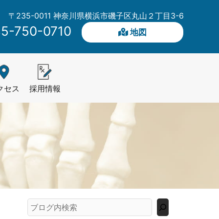
〒235-0011 神奈川県横浜市磯子区丸山２丁目3-6
5-750-0710
地図
クセス
採用情報
検
索