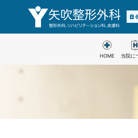
内
容
を
ス
キ
ッ
プ
HOME
当院に