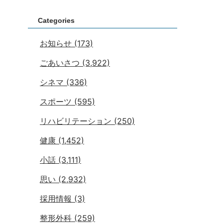
Categories
お知らせ
(173)
ごあいさつ
(3,922)
シネマ
(336)
スポーツ
(595)
リハビリテーション
(250)
健康
(1,452)
小話
(3,111)
思い
(2,932)
採用情報
(3)
整形外科
(259)