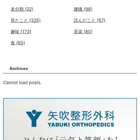
未分類
(22)
腰痛
(98)
見たこと
(325)
読んだこと
(57)
趣味
(173)
音楽
(80)
食
(65)
Archives
Cannot load posts.