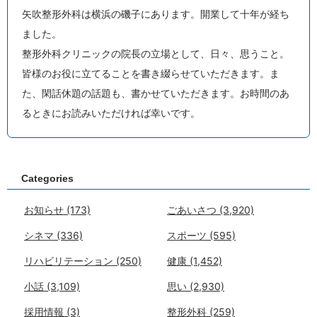
矢吹整形外科は横浜の磯子にあります。開業して十年が経ち
ました。
整形外科クリニックの院長の立場として、日々、思うこと。
皆様のお役に立てることを書き綴らせていただきます。ま
た、閑話休題の話題も、書かせていただきます。お時間のあ
るときにお読みいただければ幸いです。
Categories
お知らせ
(173)
ごあいさつ
(3,920)
シネマ
(336)
スポーツ
(595)
リハビリテーション
(250)
健康
(1,452)
小話
(3,109)
思い
(2,930)
採用情報
(3)
整形外科
(259)