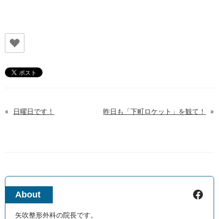
«
日曜日です！
昨日も「下町ロケット」を観て！
»
Facebook
About
矢吹整形外科の院長です。