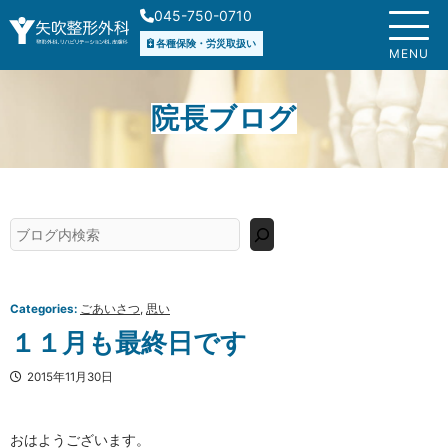
内
045-750-0710
容
各種保険・労災取扱い
を
MENU
ス
キ
院長ブログ
ッ
プ
検
索
Categories:
ごあいさつ
, 
思い
１１月も最終日です
2015年11月30日
おはようございます。