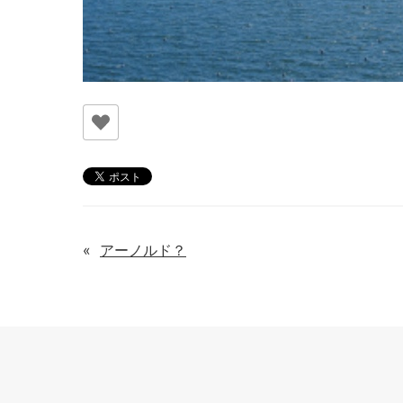
«
アーノルド？