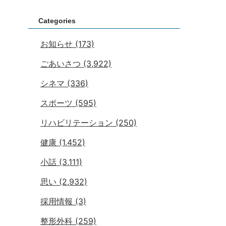
Categories
お知らせ
(173)
ごあいさつ
(3,922)
シネマ
(336)
スポーツ
(595)
リハビリテーション
(250)
健康
(1,452)
小話
(3,111)
思い
(2,932)
採用情報
(3)
整形外科
(259)