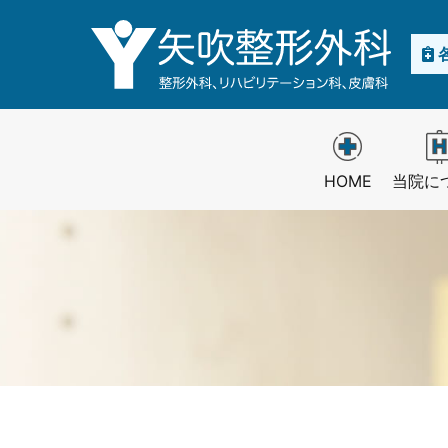
内
容
を
ス
キ
ッ
プ
HOME
当院に