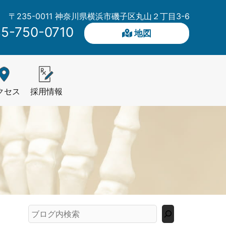
〒235-0011 神奈川県横浜市磯子区丸山２丁目3-6
5-750-0710
地図
クセス
採用情報
検
索