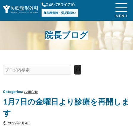
内
045-750-0710
容
各種保険・労災取扱い
を
MENU
ス
キ
院長ブログ
ッ
プ
検
索
Categories:
お知らせ
1月7日の金曜日より診療を再開しま
す
2022年1月4日