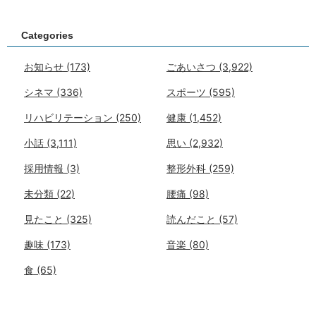
Categories
お知らせ
(173)
ごあいさつ
(3,922)
シネマ
(336)
スポーツ
(595)
リハビリテーション
(250)
健康
(1,452)
小話
(3,111)
思い
(2,932)
採用情報
(3)
整形外科
(259)
未分類
(22)
腰痛
(98)
見たこと
(325)
読んだこと
(57)
趣味
(173)
音楽
(80)
食
(65)