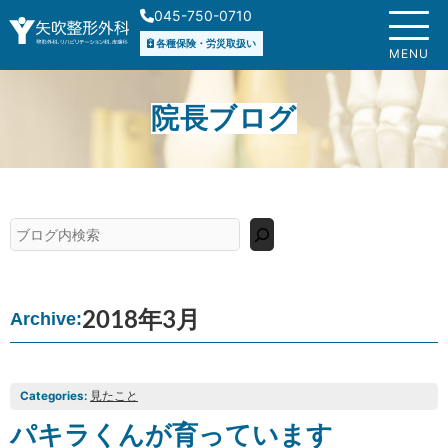
内
045-750-0710
容
各種保険・労災取扱い
を
MENU
ス
キ
院長ブログ
ッ
プ
検
索
2018年3月
Archive:
Categories:
見たこと
パキラくんが育っています